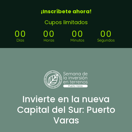
¡Inscríbete ahora!
Cupos limitados
00
00
00
00
Días
Horas
Minutos
Segundos
Invierte en la nueva
Capital del Sur: Puerto
Varas